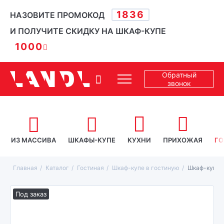
1836
НАЗОВИТЕ ПРОМОКОД
И ПОЛУЧИТЕ СКИДКУ НА ШКАФ-КУПЕ
1000
Обратный
звонок
ИЗ МАССИВА
ШКАФЫ-КУПЕ
КУХНИ
ПРИХОЖАЯ
ГО
Главная
Каталог
Гостиная
Шкаф-купе в гостиную
Шкаф-купе в
Под заказ