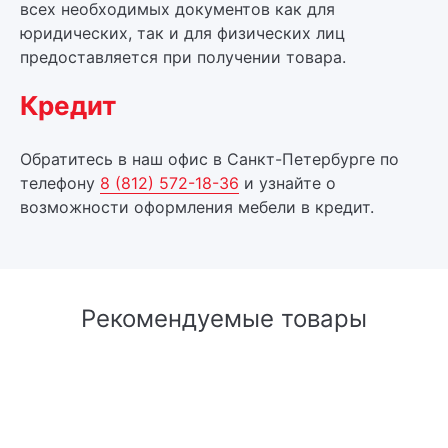
всех необходимых документов как для
юридических, так и для физических лиц
предоставляется при получении товара.
Кредит
Обратитесь в наш офис в Санкт-Петербурге по
телефону
8 (812) 572-18-36
и узнайте о
возможности оформления мебели в кредит.
Рекомендуемые товары
Трехдверные
Трехдверные
Трехдверны
шкафы-купе
шкафы-купе
шкафы-купе
АФ-КУПЕ 3-Х
ТВОРЧАТЫЙ
ШКАФ-КУПЕ 3-Х
ШКАФ-КУПЕ 