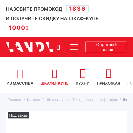
1836
НАЗОВИТЕ ПРОМОКОД
И ПОЛУЧИТЕ СКИДКУ НА ШКАФ-КУПЕ
1000
Обратный
звонок
ИЗ МАССИВА
ШКАФЫ-КУПЕ
КУХНИ
ПРИХОЖАЯ
ГО
Главная
Каталог
Шкафы-купе
Трехдверные шкафы-купе
Шкаф-
Под заказ