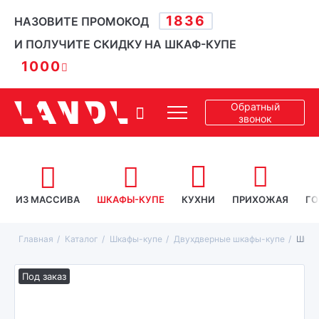
1836
НАЗОВИТЕ ПРОМОКОД
И ПОЛУЧИТЕ СКИДКУ НА ШКАФ-КУПЕ
1000
Обратный
звонок
ИЗ МАССИВА
ШКАФЫ-КУПЕ
КУХНИ
ПРИХОЖАЯ
ГО
Главная
Каталог
Шкафы-купе
Двухдверные шкафы-купе
Шкаф
Под заказ