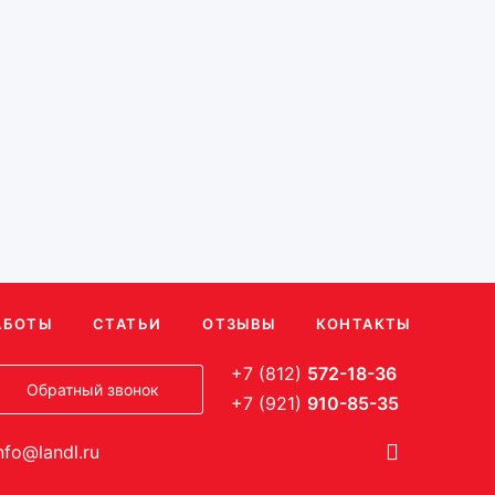
55 825
76 763
читать по размерам
Рассчитать по размерам
(1)
(1)
АБОТЫ
СТАТЬИ
ОТЗЫВЫ
КОНТАКТЫ
+7 (812)
572-18-36
Обратный звонок
+7 (921)
910-85-35
nfo@landl.ru