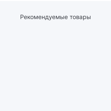
Рекомендуемые товары
ы-купе
Двухдверные шкафы-купе
Двухд
3-Х
ШК
ШКАФ-КУПЕ 2-Х
 ДУБ
С
СТВОРЧАТЫЙ БЕЛЫЕ
ЛЫЕ
СВЕ
КРУЖЕВА
УНКОМ
К