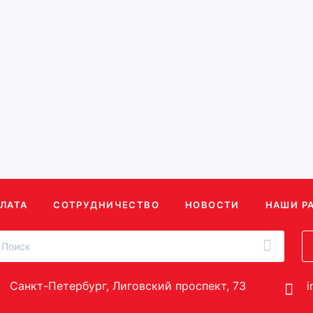
82 913
3
78 750
мерам
Рассчитать по размерам
Расс
(1)
ЛАТА
СОТРУДНИЧЕСТВО
НОВОСТИ
НАШИ Р
Санкт-Петербург, Лиговский проспект, 73
i