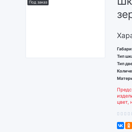
Шк
Под заказ
зе
Хар
Габари
Тип шк
Тип дв
Количе
Матер
Предс
издел
цвет, 