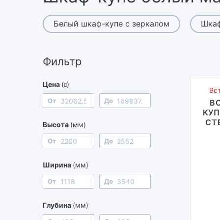
Белый шкаф-купе с зеркалом
Шкаф
Фильтр
Цена
(
)
Вс
От
До
В
КУП
СТ
Высота
(мм)
От
До
Ширина
(мм)
От
До
Глубина
(мм)