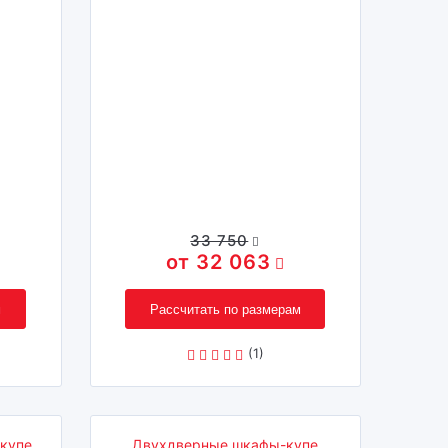
33 750
32 063
м
Рассчитать по размерам
(1)
купе
Двухдверные шкафы-купе